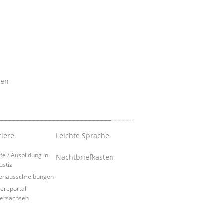
ken
riere
Leichte Sprache
fe / Ausbildung in
Nachtbriefkasten
ustiz
lenausschreibungen
iereportal
ersachsen