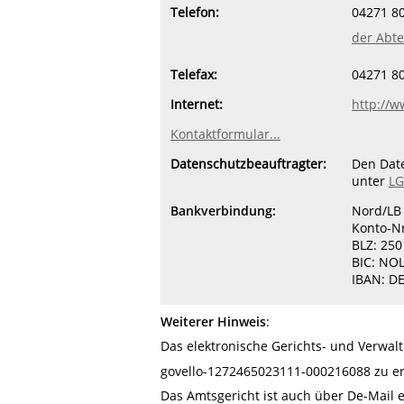
Telefon:
04271 80
der Abte
Telefax:
04271 8
Internet:
http://w
Kontaktformular...
Datenschutzbeauftragter:
Den Date
unter
LG
Bankverbindung:
Nord/LB
Konto-Nr
BLZ: 250
BIC: NO
IBAN: D
Weiterer Hinweis
:
Das elektronische Gerichts- und Verwal
govello-1272465023111-000216088 zu er
Das Amtsgericht ist auch über De-Mail e