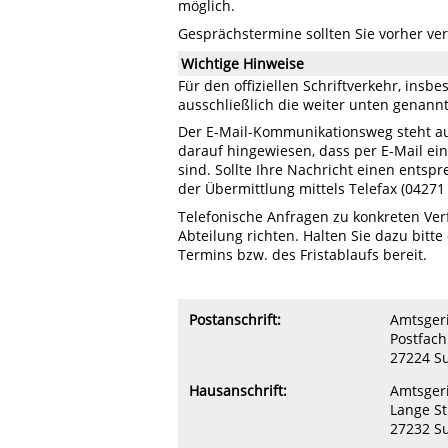
möglich.
Gesprächstermine sollten Sie vorher ve
Wichtige Hinweise
Für den offiziellen Schriftverkehr, ins
ausschließlich die weiter unten genannt
Der E-Mail-Kommunikationsweg steht au
darauf hingewiesen, dass per E-Mail ei
sind. Sollte Ihre Nachricht einen entsp
der Übermittlung mittels Telefax (0427
Telefonische Anfragen zu konkreten Verf
Abteilung richten. Halten Sie dazu bit
Termins bzw. des Fristablaufs bereit.
Postanschrift:
Amtsgeri
Postfach
27224 S
Hausanschrift:
Amtsgeri
Lange St
27232 S