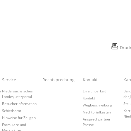
Druc
Service
Rechtsprechung
Kontakt
Kar
n
Niedersächsisches
Erreichbarkeit
Beru
Landesjustizportal
der J
Kontakt
Besucherinformation
Stel
Wegbeschreibung
Schiedsamt
Karr
Nachtbriefkasten
Nied
Hinweise für Zeugen
Ansprechpartner
Formulare und
Presse
Merkblätter