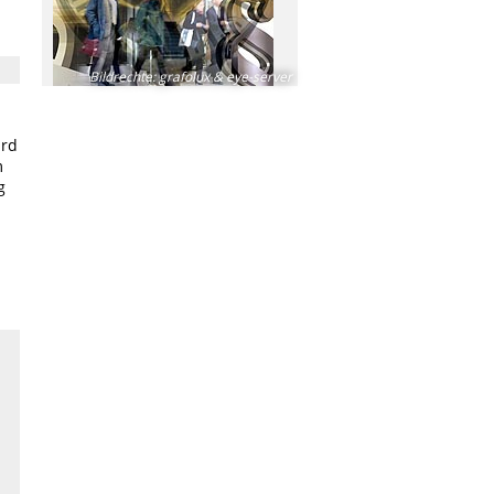
Bildrechte
:
grafolux & eye-server
ird
m
g