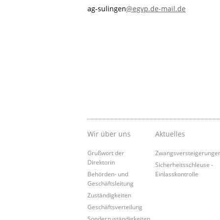
ag-sulingen
@egvp.de-mail.de
Wir über uns
Aktuelles
Grußwort der
Zwangsversteigerunge
Direktorin
Sicherheitsschleuse -
Behörden- und
Einlasskontrolle
Geschäftsleitung
Zuständigkeiten
Geschäftsverteilung
Sonderzuständigkeiten